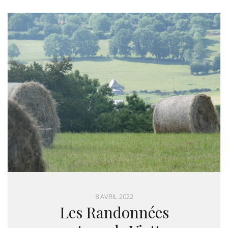
8 AVRIL 2022
Les Randonnées