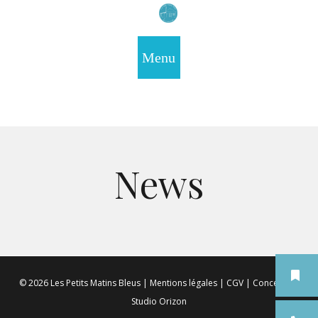
News
© 2026 Les Petits Matins Bleus |
Mentions légales
|
CGV
|
Conception
Studio Orizon